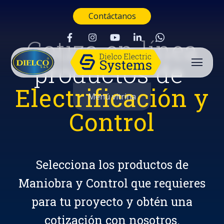
Contáctanos
Cotiza en línea
productos de
Electrificación y
Menú vitrina
Control
Selecciona los productos de
Maniobra y Control que requieres
para tu proyecto y obtén una
Buscar
cotización con nosotros.