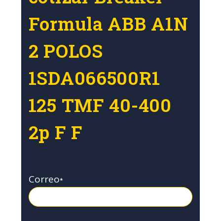
Formula ABB A1N
2 POLOS
1SDA066500R1
125 TMF 40-400
2p F F
Correo
*