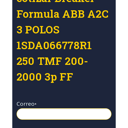
Formula ABB A2C
3 POLOS
1SDA066778R1
250 TMF 200-
2000 3p FF
Correo
*