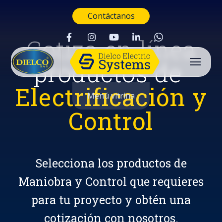
Contáctanos
Cotiza en línea
productos de
Electrificación y
Menú vitrina
Control
Selecciona los productos de
Maniobra y Control que requieres
para tu proyecto y obtén una
Buscar
cotización con nosotros.