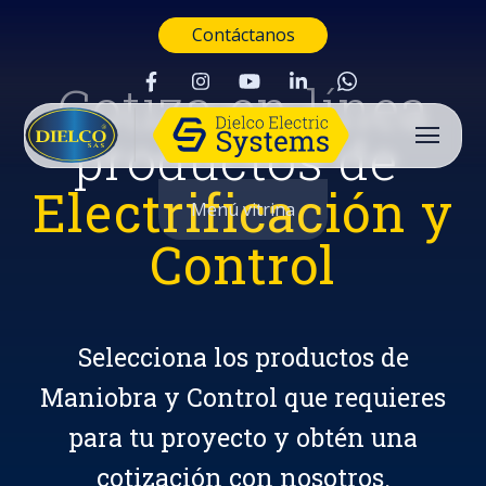
Contáctanos
Cotiza en línea
productos de
Electrificación y
Menú vitrina
Control
Selecciona los productos de
Maniobra y Control que requieres
para tu proyecto y obtén una
Buscar
cotización con nosotros.