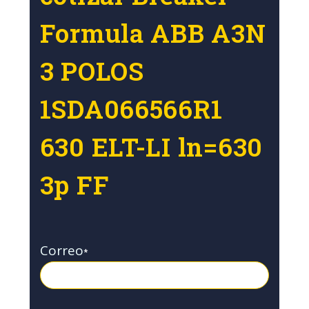
Formula ABB A3N
3 POLOS
1SDA066566R1
630 ELT-LI ln=630
3p FF
Correo
*