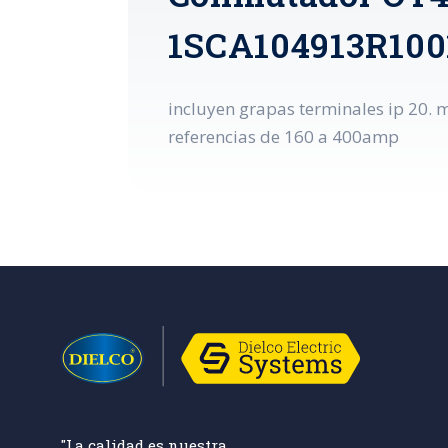
1SCA104913R100
incluyen grapas terminales ip 20. m
referencias de 160 a 400amp
"La calidad es nuestra