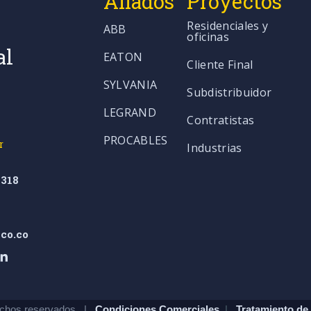
Aliados
Proyectos
Residenciales y
ABB
oficinas
al
EATON
Cliente Final
SYLVANIA
Subdistribuidor
LEGRAND
Contratistas
PROCABLES
r
Industrias
318
co.co
chos reservados. |
Condiciones Comerciales
|
Tratamiento de 