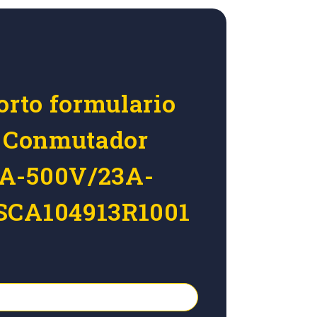
orto formulario
r Conmutador
A-500V/23A-
SCA104913R1001