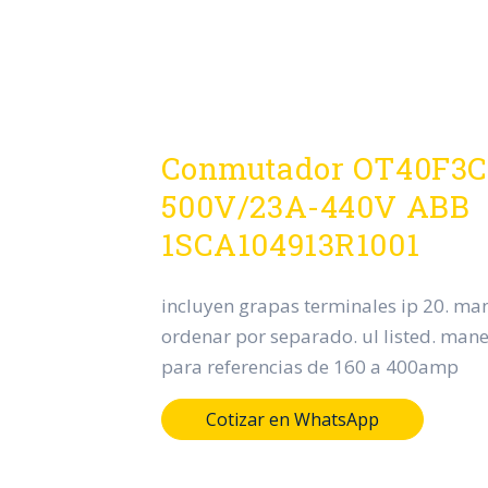
Conmutador OT40F3C
500V/23A-440V ABB
1SCA104913R1001
incluyen grapas terminales ip 20. man
ordenar por separado. ul listed. manet
para referencias de 160 a 400amp
Cotizar en WhatsApp