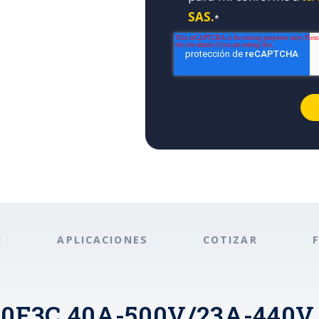
SAS.
*
N
APLICACIONES
COTIZAR
40F3C 40A-500V/23A-440V