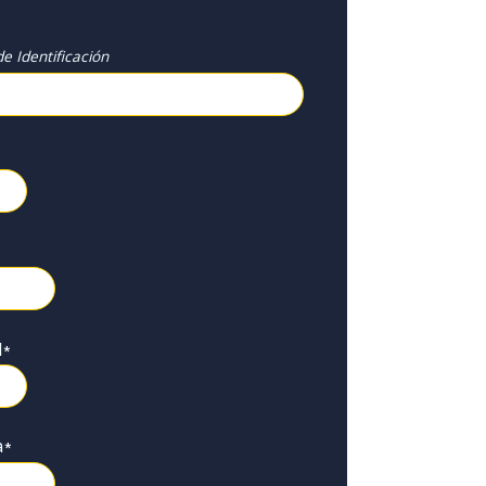
e Identificación
l
*
a
*