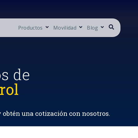
Productos
Movilidad
Blog
os de
rol
y obtén una cotización con nosotros.