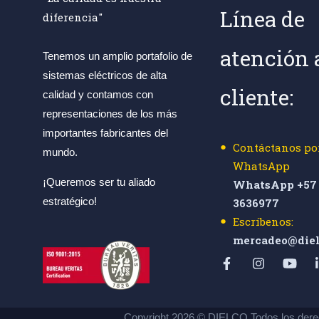
Línea de
diferencia"
atención 
Tenemos un amplio portafolio de
sistemas eléctricos de alta
cliente:
calidad y contamos con
representaciones de los más
importantes fabricantes del
Contáctanos po
mundo.
WhatsApp
¡Queremos ser tu aliado
WhatsApp +57 
estratégico!
3636977
Escríbenos:
mercadeo@diel
Copyright 2026 © DIELCO Todos los dere