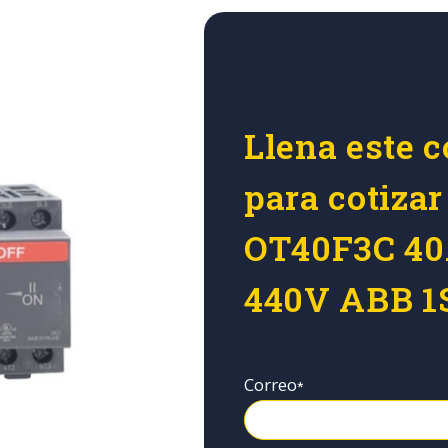
Llena este c
para cotiza
OT40F3C 40
440V ABB 1
Correo
*