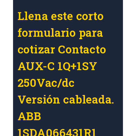
Llena este corto
formulario para
cotizar Contacto
AUX-C 1Q+1SY
250Vac/dc
Versión cableada.
ABB
1SDA066431R1