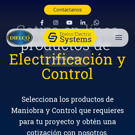
Contáctanos
Cotiza en línea
productos de
Electrificación y
Menú vitrina
Control
Selecciona los productos de
Maniobra y Control que requieres
para tu proyecto y obtén una
Buscar
cotización con nosotros.