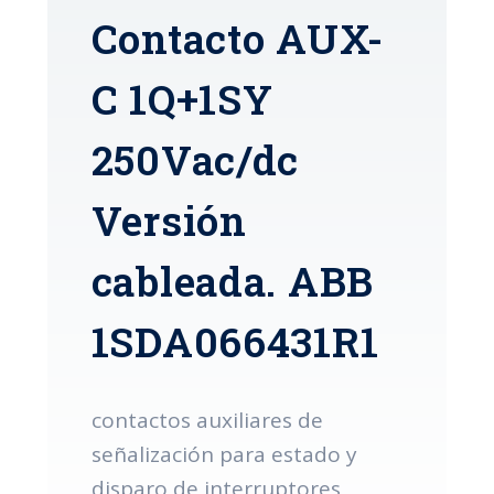
Contacto AUX-
C 1Q+1SY
250Vac/dc
Versión
cableada. ABB
1SDA066431R1
contactos auxiliares de
señalización para estado y
disparo de interruptores