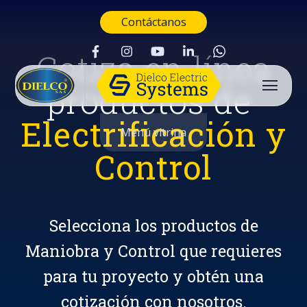
Contáctanos
Cotiza en línea
productos de
Electrificación y
Menú vitrina
Control
Selecciona los productos de
Maniobra y Control que requieres
para tu proyecto y obtén una
Buscar
cotización con nosotros.