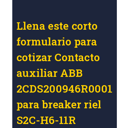
Llena este corto
formulario para
cotizar Contacto
auxiliar ABB
2CDS200946R0001
para breaker riel
S2C-H6-11R