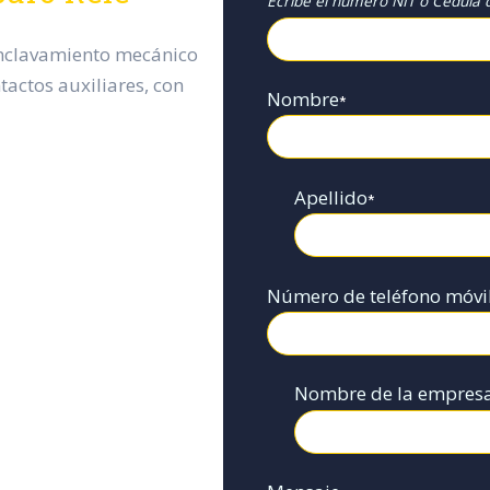
Ecribe el numero NIT o Cédula d
enclavamiento mecánico
tactos auxiliares, con
Nombre
*
Apellido
*
Número de teléfono móvi
Nombre de la empres