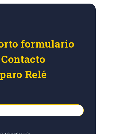
orto formulario
 Contacto
sparo Relé