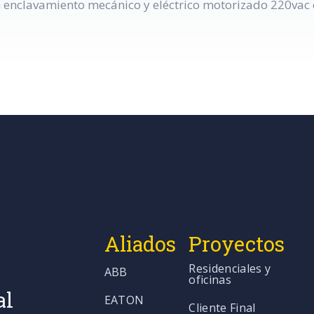
n enclavamiento mecánico y eléctrico motorizado 220vac c
Aliados
Proyectos
Residenciales y
ABB
oficinas
al
EATON
Cliente Final