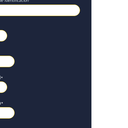
e Identificación
l
*
a
*