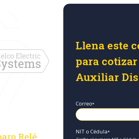
Llena este c
para cotizar
Auxiliar Di
Correo
*
NIT o Cédula
*
paro Relé