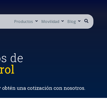
Productos
Movilidad
Blog
os de
rol
y obtén una cotización con nosotros.