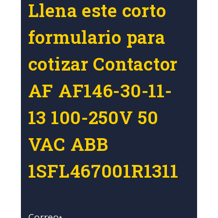
Llena este corto
formulario para
cotizar Contactor
AF AF146-30-11-
13 100-250V 50
VAC ABB
1SFL467001R1311
Correo