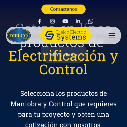
Contáctanos
Cotiza en línea
productos de
Electrificación y
Menú vitrina
Control
Selecciona los productos de
Maniobra y Control que requieres
para tu proyecto y obtén una
Buscar
cotización con nosotros.