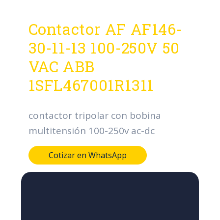
Contactor AF AF146-
30-11-13 100-250V 50
VAC ABB
1SFL467001R1311
contactor tripolar con bobina
multitensión 100-250v ac-dc
Cotizar en WhatsApp