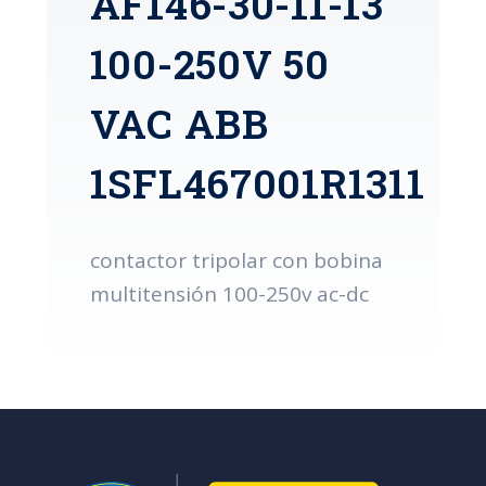
AF146-30-11-13
100-250V 50
VAC ABB
1SFL467001R1311
contactor tripolar con bobina
multitensión 100-250v ac-dc