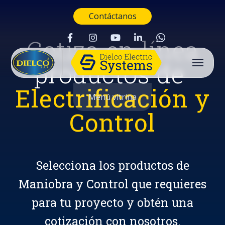
Contáctanos
Cotiza en línea
productos de
Electrificación y
Menú vitrina
Control
Selecciona los productos de
Maniobra y Control que requieres
para tu proyecto y obtén una
Buscar
cotización con nosotros.