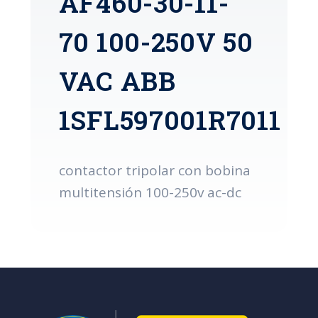
AF460-30-11-
70 100-250V 50
VAC ABB
1SFL597001R7011
contactor tripolar con bobina
multitensión 100-250v ac-dc