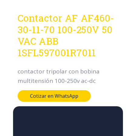
Contactor AF AF460-
30-11-70 100-250V 50
VAC ABB
1SFL597001R7011
contactor tripolar con bobina
multitensión 100-250v ac-dc
Cotizar en WhatsApp