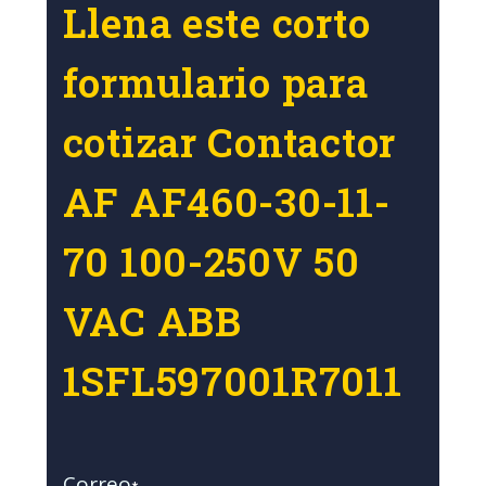
Llena este corto
formulario para
cotizar Contactor
AF AF460-30-11-
70 100-250V 50
VAC ABB
1SFL597001R7011
Correo