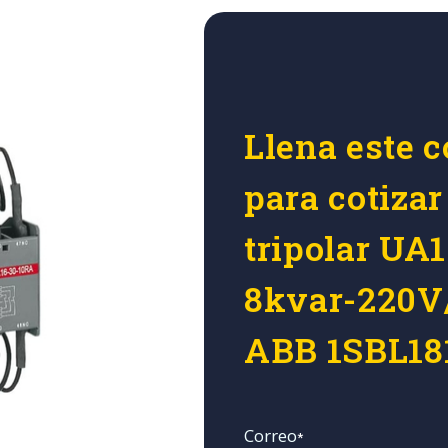
Llena este c
para cotizar
tripolar UA
8kvar-220V
ABB 1SBL18
Correo
*