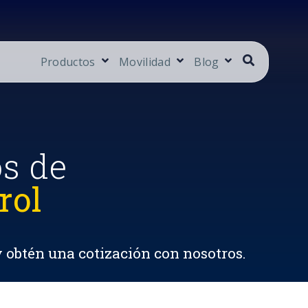
Productos
Movilidad
Blog
os de
rol
y obtén una cotización con nosotros.