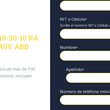
NIT o Cédula
*
Ecribe el numero NIT o Cédula d
A16-30-10 RA
440V ABB
Nombre
*
pico de más de 100
Apellido
*
nominal. incluyen
Número de teléfono móvi