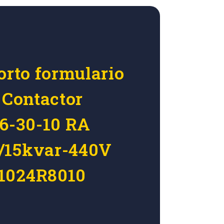
orto formulario
 Contactor
16-30-10 RA
/15kvar-440V
1024R8010