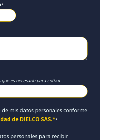
a
*
s que es necesario para cotizar
o de mis datos personales conforme
cidad de DIELCO SAS.*
*
atos personales para recibir