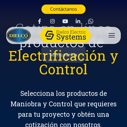
Contáctanos
Cotiza en línea
productos de
Electrificación y
Menú vitrina
Control
Selecciona los productos de
Maniobra y Control que requieres
para tu proyecto y obtén una
Buscar
cotización con nosotros.