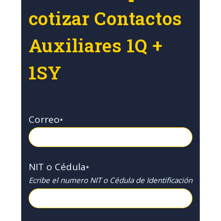
cotizar Contactos
Auxiliares 1Q +
1SY
Correo
*
NIT o Cédula
*
Ecribe el numero NIT o Cédula de Identificación