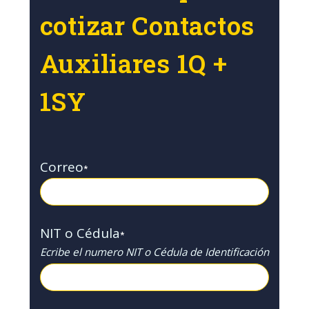
cotizar Contactos
Auxiliares 1Q +
1SY
Correo
*
NIT o Cédula
*
Ecribe el numero NIT o Cédula de Identificación