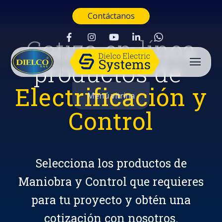
Contáctanos
Cotiza en línea
productos de
Electrificación y
Menú vitrina
Control
Selecciona los productos de
Maniobra y Control que requieres
para tu proyecto y obtén una
Buscar
cotización con nosotros.