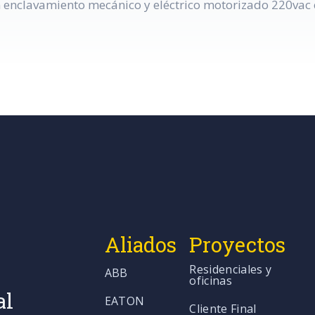
n enclavamiento mecánico y eléctrico motorizado 220vac c
Aliados
Proyectos
Residenciales y
ABB
oficinas
al
EATON
Cliente Final