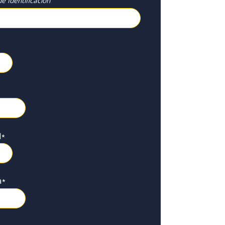
e Identificación
l
*
a
*