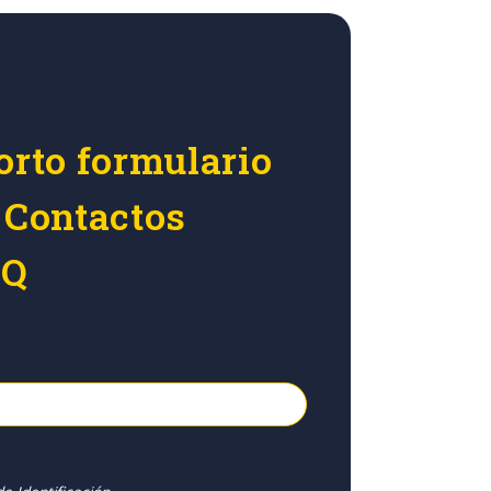
orto formulario
 Contactos
4Q