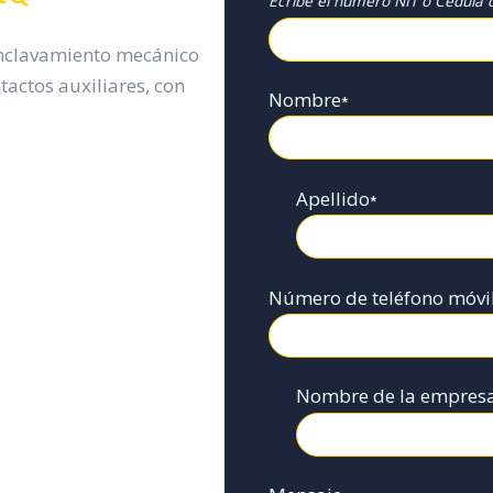
Ecribe el numero NIT o Cédula d
enclavamiento mecánico
tactos auxiliares, con
Nombre
*
Apellido
*
Número de teléfono móvi
Nombre de la empres