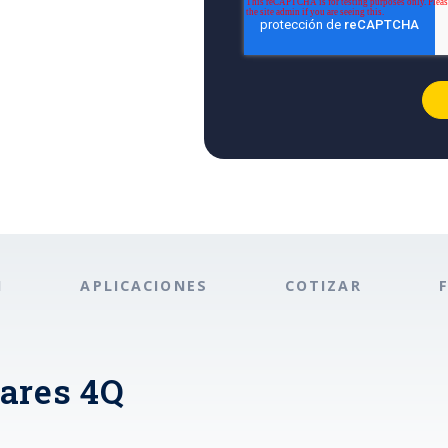
N
APLICACIONES
COTIZAR
iares 4Q