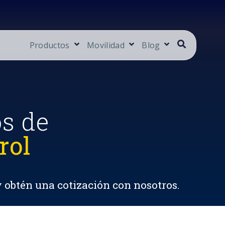
Productos
Movilidad
Blog
os de
rol
y obtén una cotización con nosotros.