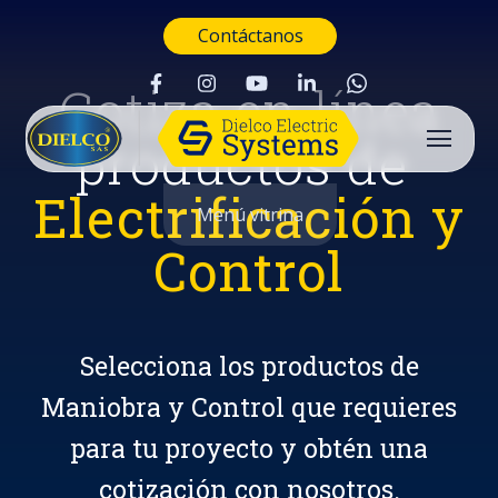
Contáctanos
Cotiza en línea
productos de
Electrificación y
Menú vitrina
Control
Selecciona los productos de
Maniobra y Control que requieres
para tu proyecto y obtén una
Buscar
cotización con nosotros.