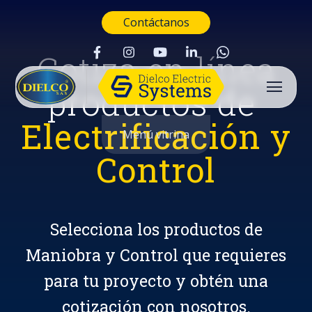
Contáctanos
Cotiza en línea
productos de
Electrificación y
Menú vitrina
Control
Selecciona los productos de
Maniobra y Control que requieres
para tu proyecto y obtén una
Buscar
cotización con nosotros.