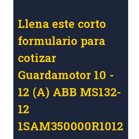
Llena este corto
formulario para
cotizar
Guardamotor 10 -
12 (A) ABB MS132-
12
1SAM350000R1012