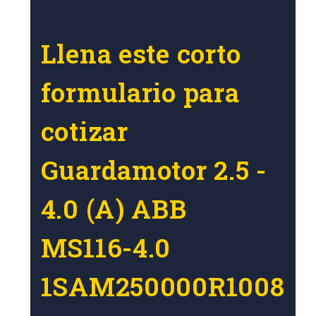
Llena este corto
formulario para
cotizar
Guardamotor 2.5 -
4.0 (A) ABB
MS116-4.0
1SAM250000R1008