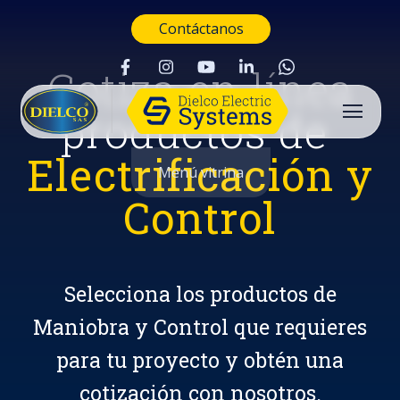
Contáctanos
Cotiza en línea
productos de
Electrificación y
Menú vitrina
Control
Selecciona los productos de
Maniobra y Control que requieres
para tu proyecto y obtén una
Buscar
cotización con nosotros.