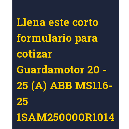
Llena este corto
formulario para
cotizar
Guardamotor 20 -
25 (A) ABB MS116-
25
1SAM250000R1014