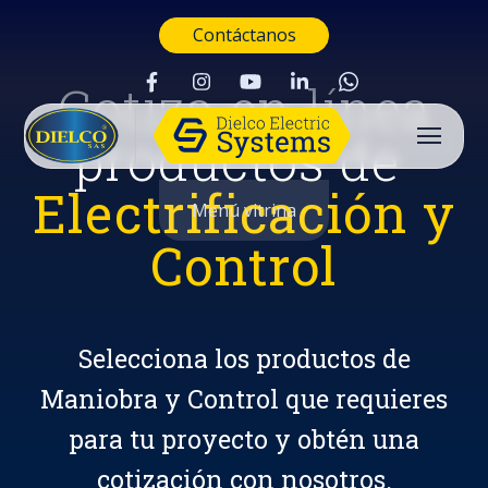
Contáctanos
Cotiza en línea
productos de
Electrificación y
Menú vitrina
Control
Selecciona los productos de
Maniobra y Control que requieres
para tu proyecto y obtén una
Buscar
cotización con nosotros.