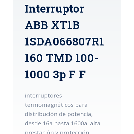
Interruptor
ABB XT1B
1SDA066807R1
160 TMD 100-
1000 3p F F
interruptores
termomagnéticos para
distribución de potencia,
desde 16a hasta 1600a. alta
prestación y protección.