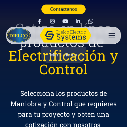
Contáctanos
Cotiza en línea
productos de
Electrificación y
Menú vitrina
Control
Selecciona los productos de
Maniobra y Control que requieres
para tu proyecto y obtén una
Buscar
cotización con nosotros.