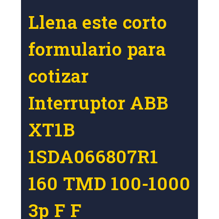
Llena este corto
formulario para
cotizar
Interruptor ABB
XT1B
1SDA066807R1
160 TMD 100-1000
3p F F