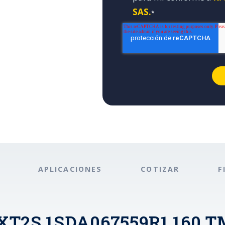
SAS.
*
APLICACIONES
COTIZAR
F
 XT2S 1SDA067559R1 160 T