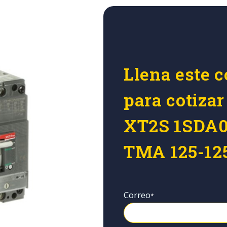
Llena este c
para cotiza
XT2S 1SDA0
TMA 125-125
Correo
*