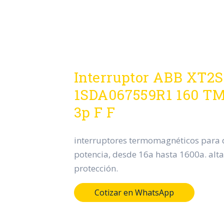
Interruptor ABB XT2S
1SDA067559R1 160 TM
3p F F
interruptores termomagnéticos para d
potencia, desde 16a hasta 1600a. alta
protección.
Cotizar en WhatsApp