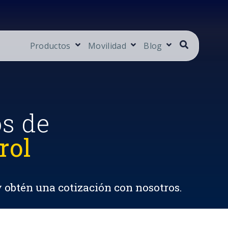
Productos
Movilidad
Blog
os de
rol
y obtén una cotización con nosotros.