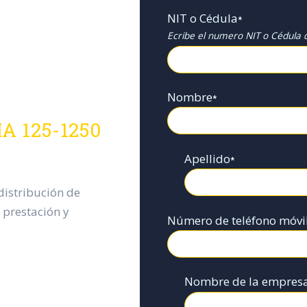
NIT o Cédula
*
Ecribe el numero NIT o Cédula d
Nombre
*
A 125-1250
Apellido
*
istribución de
 prestación y
Número de teléfono móvi
Nombre de la empres