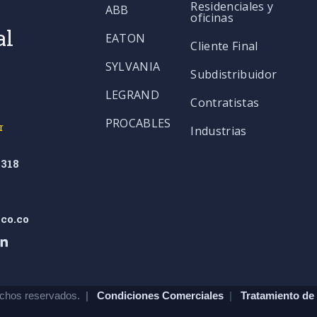
Residenciales y
ABB
oficinas
al
EATON
Cliente Final
SYLVANIA
Subdistribuidor
LEGRAND
Contratistas
PROCABLES
r
Industrias
318
co.co
chos reservados. |
Condiciones Comerciales
|
Tratamiento de 