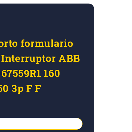
orto formulario
r Interruptor ABB
67559R1 160
0 3p F F