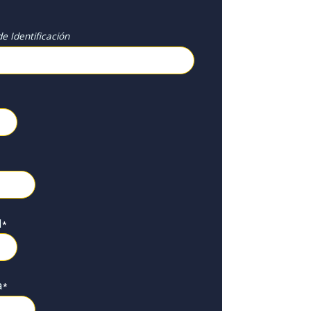
e Identificación
l
*
a
*