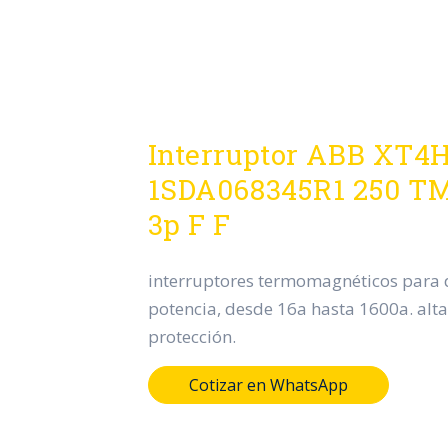
Interruptor ABB XT4
1SDA068345R1 250 T
3p F F
interruptores termomagnéticos para d
potencia, desde 16a hasta 1600a. alta
protección.
Cotizar en WhatsApp