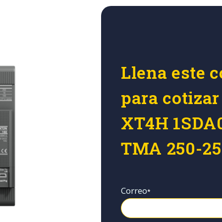
Llena este c
para cotiza
XT4H 1SDA0
TMA 250-25
Correo
*