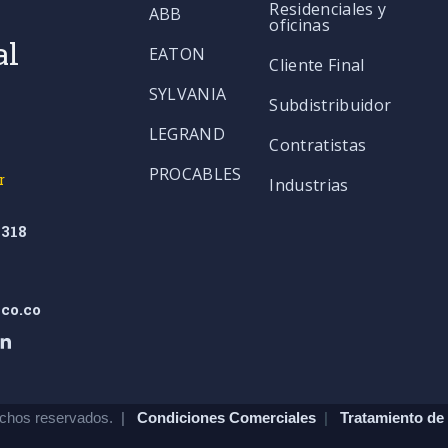
Residenciales y
ABB
oficinas
al
EATON
Cliente Final
SYLVANIA
Subdistribuidor
LEGRAND
Contratistas
PROCABLES
r
Industrias
318
co.co
chos reservados. |
Condiciones Comerciales
|
Tratamiento de 