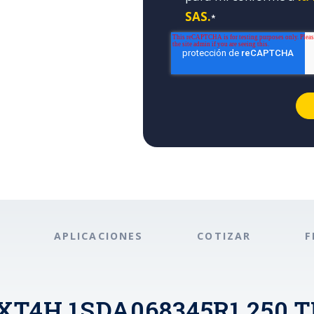
SAS.
*
APLICACIONES
COTIZAR
F
 XT4H 1SDA068345R1 250 