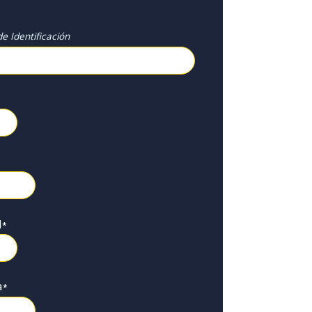
e Identificación
l
*
a
*