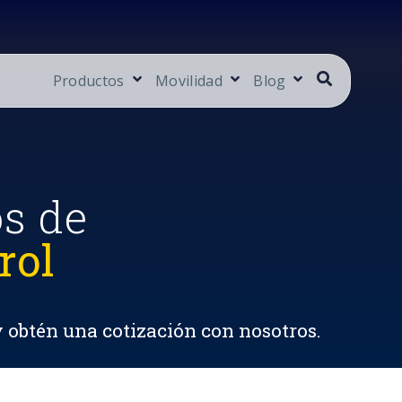
Productos
Movilidad
Blog
os de
rol
y obtén una cotización con nosotros.