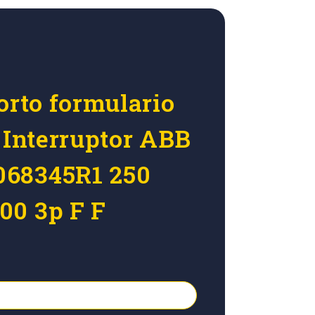
orto formulario
r Interruptor ABB
68345R1 250
00 3p F F