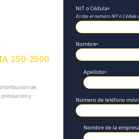
NIT o Cédula
*
Ecribe el numero NIT o Cédula d
Nombre
*
H
MA 250-2500
Apellido
*
istribución de
 prestación y
Número de teléfono móvi
Nombre de la empres