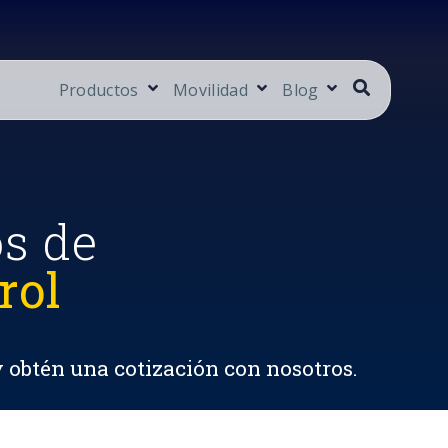
Productos
Movilidad
Blog
os de
rol
y obtén una cotización con nosotros.