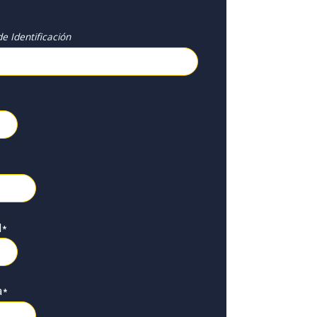
e Identificación
l
*
a
*