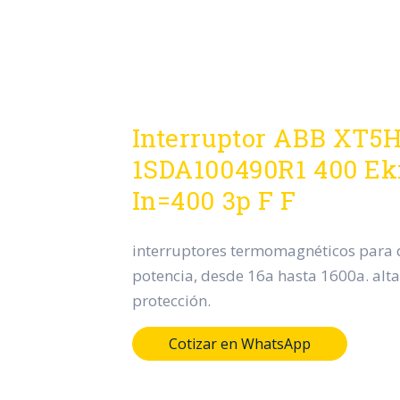
Interruptor ABB XT5
1SDA100490R1 400 Eki
In=400 3p F F
interruptores termomagnéticos para d
potencia, desde 16a hasta 1600a. alta
protección.
Cotizar en WhatsApp