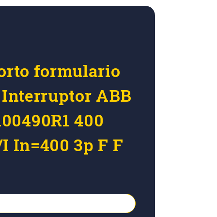
orto formulario
r Interruptor ABB
00490R1 400
I In=400 3p F F