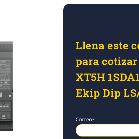
Llena este c
para cotiza
XT5H 1SDA1
Ekip Dip LS/
Correo
*