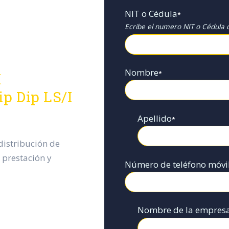
NIT o Cédula
*
Ecribe el numero NIT o Cédula d
Nombre
*
H
p Dip LS/I
Apellido
*
istribución de
 prestación y
Número de teléfono móvi
Nombre de la empres