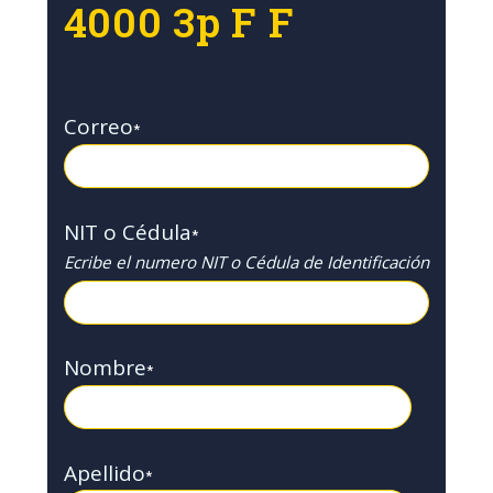
4000 3p F F
Correo
*
NIT o Cédula
*
Ecribe el numero NIT o Cédula de Identificación
Nombre
*
Apellido
*