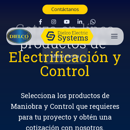
Contáctanos
Cotiza en línea
productos de
Electrificación y
Menú vitrina
Control
Selecciona los productos de
Maniobra y Control que requieres
para tu proyecto y obtén una
Buscar
cotización con nosotros.