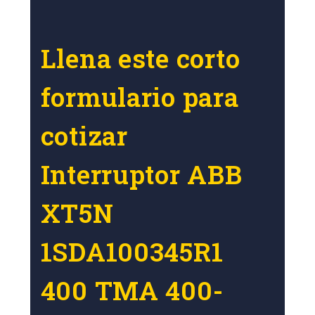
Llena este corto
formulario para
cotizar
Interruptor ABB
XT5N
1SDA100345R1
400 TMA 400-