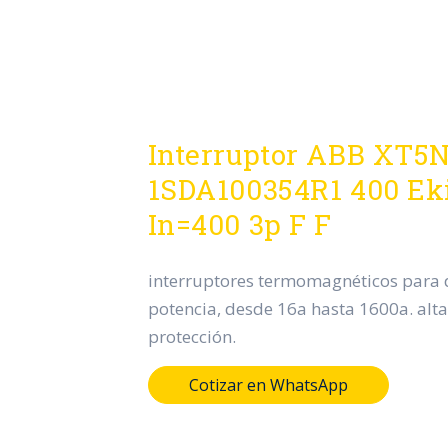
Interruptor ABB XT5
1SDA100354R1 400 Eki
In=400 3p F F
interruptores termomagnéticos para d
potencia, desde 16a hasta 1600a. alta
protección.
Cotizar en WhatsApp