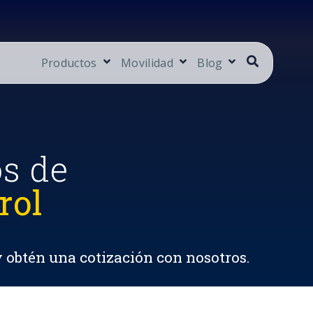
Productos
Movilidad
Blog
os de
rol
y obtén una cotización con nosotros.