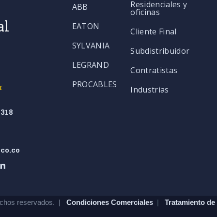
Residenciales y
ABB
oficinas
al
EATON
Cliente Final
SYLVANIA
Subdistribuidor
LEGRAND
Contratistas
PROCABLES
r
Industrias
318
co.co
chos reservados. |
Condiciones Comerciales
|
Tratamiento de 