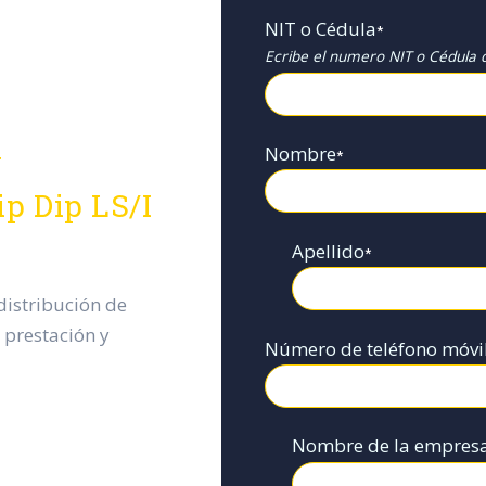
NIT o Cédula
*
Ecribe el numero NIT o Cédula d
Nombre
*
N
p Dip LS/I
Apellido
*
istribución de
 prestación y
Número de teléfono móvi
Nombre de la empres