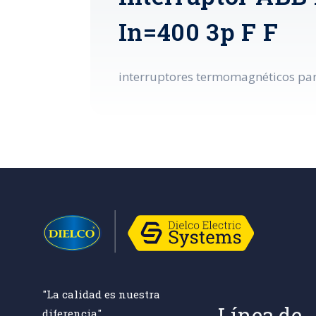
In=400 3p F F
interruptores termomagnéticos para
"La calidad es nuestra
Línea de
diferencia"