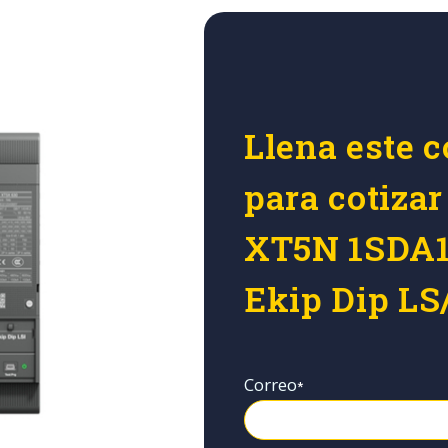
Llena este c
para cotiza
XT5N 1SDA1
Ekip Dip LS/
Correo
*