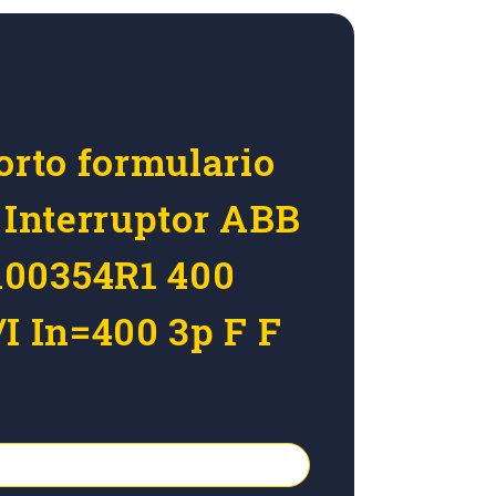
orto formulario
r Interruptor ABB
00354R1 400
I In=400 3p F F