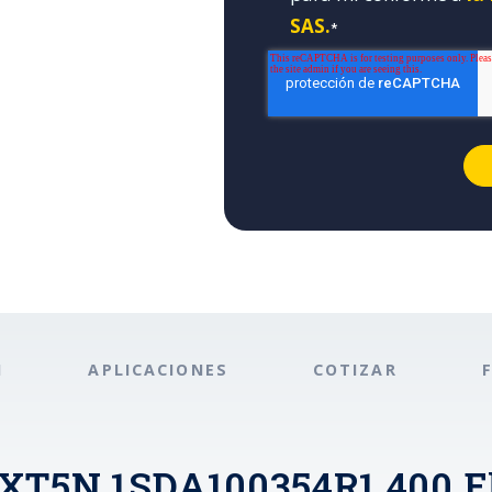
SAS.
*
N
APLICACIONES
COTIZAR
 XT5N 1SDA100354R1 400 Ek