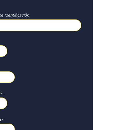
e Identificación
l
*
a
*