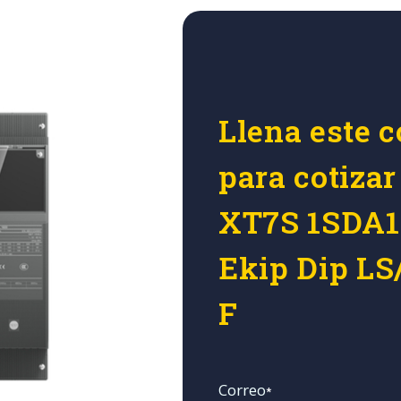
Llena este c
para cotiza
XT7S 1SDA1
Ekip Dip LS
F
Correo
*