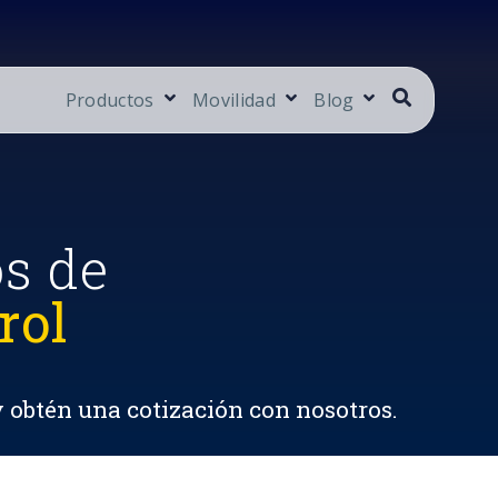
Productos
Movilidad
Blog
os de
rol
y obtén una cotización con nosotros.