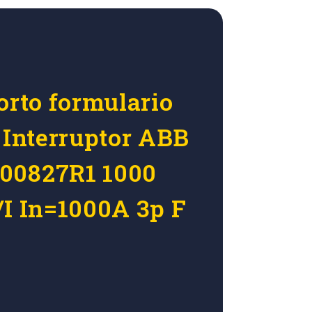
orto formulario
r Interruptor ABB
00827R1 1000
/I In=1000A 3p F