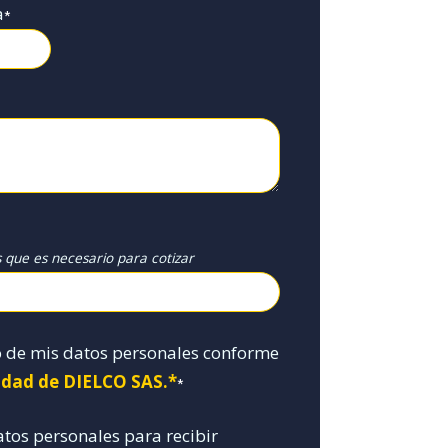
a
*
s que es necesario para cotizar
o de mis datos personales conforme
cidad de DIELCO SAS.*
*
atos personales para recibir