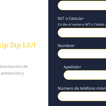
NIT o Cédula
*
Ecribe el numero NIT o Cédula d
ip Dip LS/I
Nombre
*
istribución de
Apellido
*
 prestación y
Número de teléfono móvi