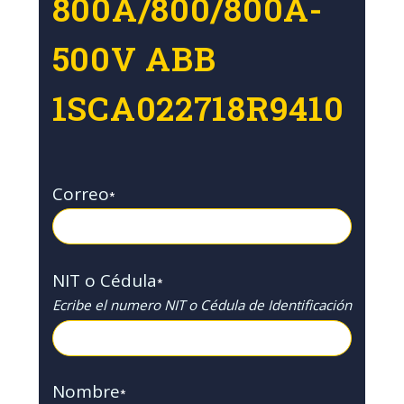
800A/800/800A-
500V ABB
1SCA022718R9410
Correo
*
NIT o Cédula
*
Ecribe el numero NIT o Cédula de Identificación
Nombre
*