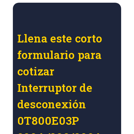
Llena este corto
formulario para
cotizar
Interruptor de
desconexión
0T800E03P