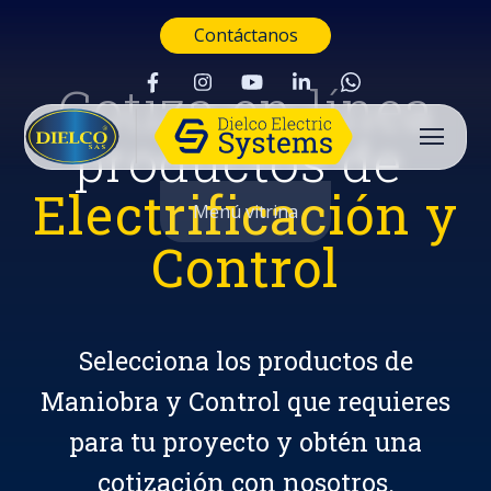
Contáctanos
Cotiza en línea
productos de
Electrificación y
Menú vitrina
Control
Selecciona los productos de
Maniobra y Control que requieres
para tu proyecto y obtén una
Buscar
cotización con nosotros.