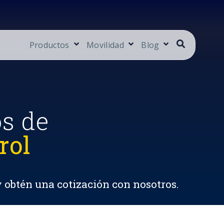
Productos
Movilidad
Blog
os de
rol
y obtén una cotización con nosotros.