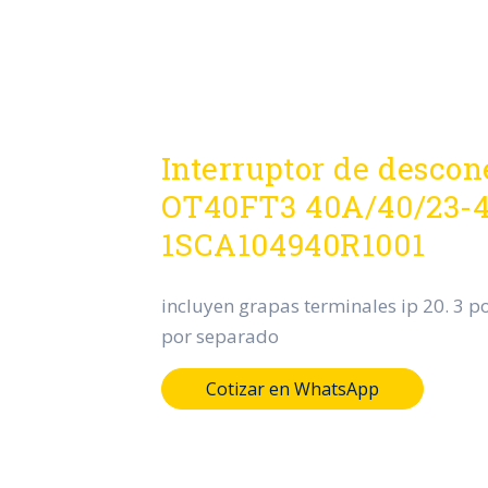
Interruptor de desco
OT40FT3 40A/40/23-
1SCA104940R1001
incluyen grapas terminales ip 20. 3 p
por separado
Cotizar en WhatsApp