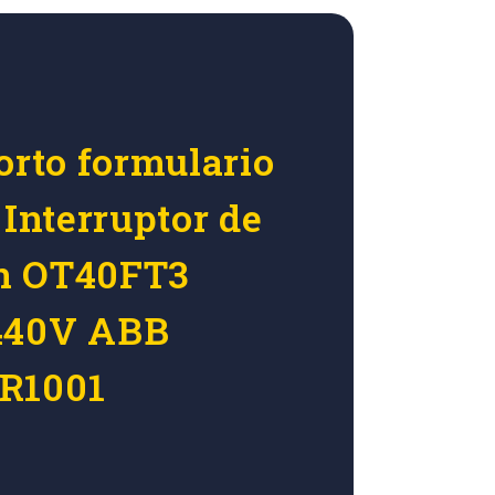
orto formulario
 Interruptor de
n OT40FT3
440V ABB
R1001