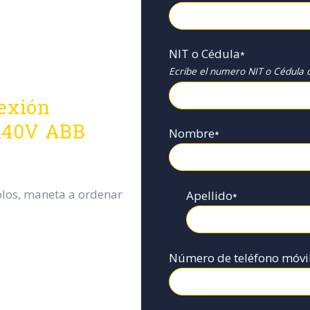
NIT o Cédula
*
Ecribe el numero NIT o Cédula d
nexión
440V ABB
Nombre
*
olos, maneta a ordenar
Apellido
*
Número de teléfono móvi