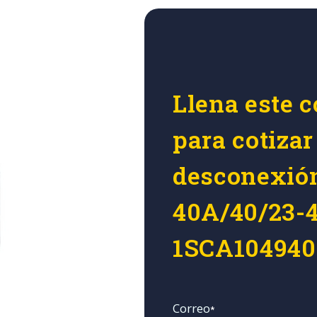
Llena este c
para cotizar
desconexió
40A/40/23-
1SCA104940
Correo
*