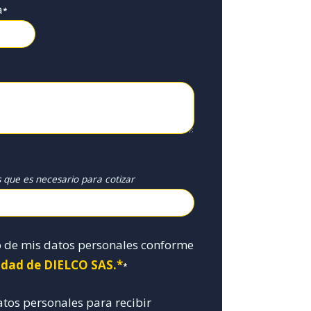
a
*
s que es necesario para cotizar
o de mis datos personales conforme
cidad de DIELCO SAS.*
*
atos personales para recibir