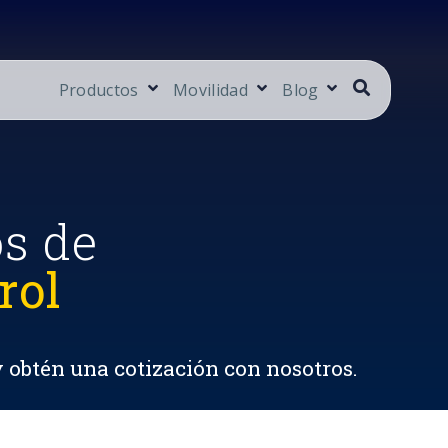
Productos
Movilidad
Blog
os de
rol
y obtén una cotización con nosotros.