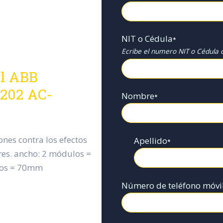
NIT o Cédula
*
Ecribe el numero NIT o Cédula d
al ABB
202 AC-
Nombre
*
ones contra los efectos
Apellido
*
ares. ancho: 2 módulos =
los = 70mm
Número de teléfono móvi