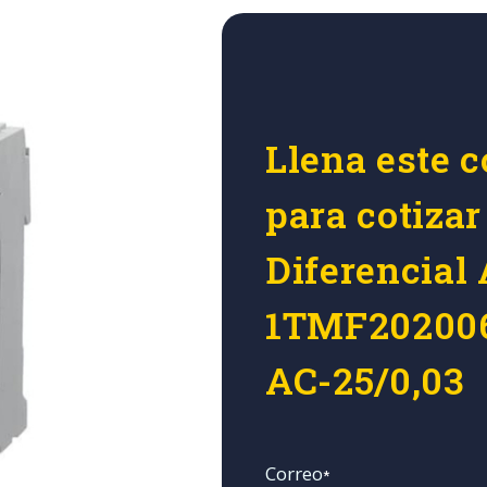
Llena este c
para cotizar
Diferencial
1TMF20200
AC-25/0,03
Correo
*