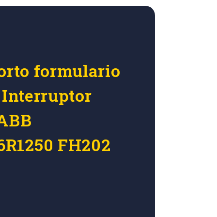
orto formulario
 Interruptor
 ABB
6R1250 FH202