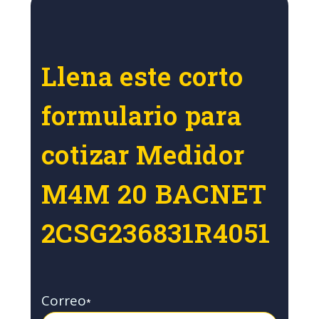
Llena este corto
formulario para
cotizar Medidor
M4M 20 BACNET
2CSG236831R4051
Correo
*