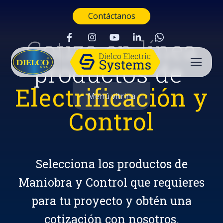
Contáctanos
Cotiza en línea
productos de
Electrificación y
Menú vitrina
Control
Selecciona los productos de
Maniobra y Control que requieres
para tu proyecto y obtén una
Buscar
cotización con nosotros.