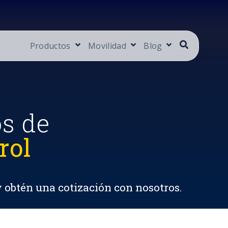
Productos
Movilidad
Blog
os de
rol
y obtén una cotización con nosotros.