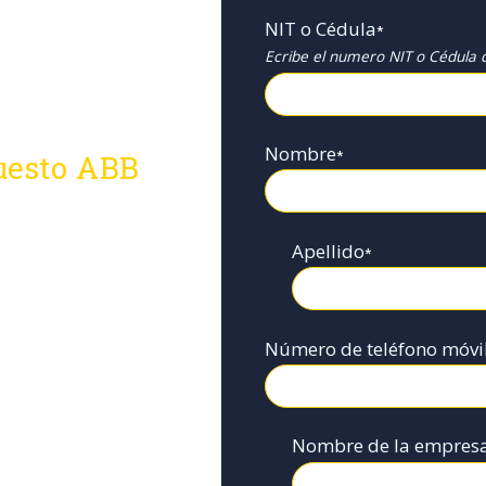
NIT o Cédula
*
Ecribe el numero NIT o Cédula d
Nombre
*
uesto ABB
Apellido
*
Número de teléfono móvi
Nombre de la empres