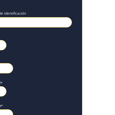
e Identificación
l
*
a
*