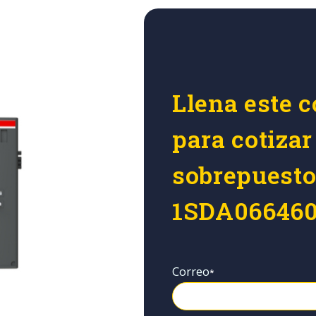
Llena este c
para cotiz
sobrepuest
1SDA06646
Correo
*