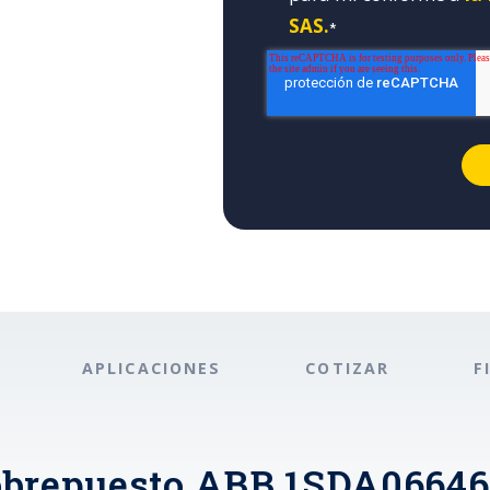
SAS.
*
APLICACIONES
COTIZAR
F
brepuesto ABB 1SDA06646