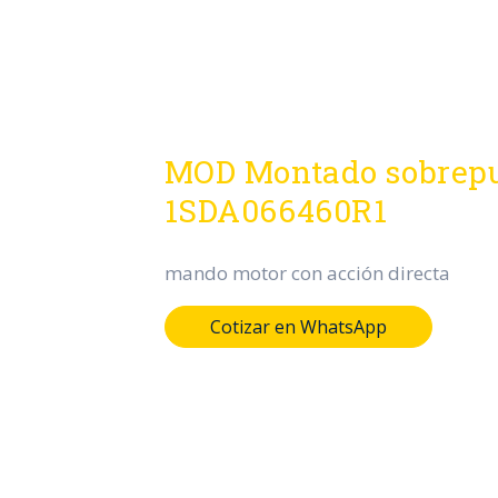
MOD Montado sobrep
1SDA066460R1
mando motor con acción directa
Cotizar en WhatsApp