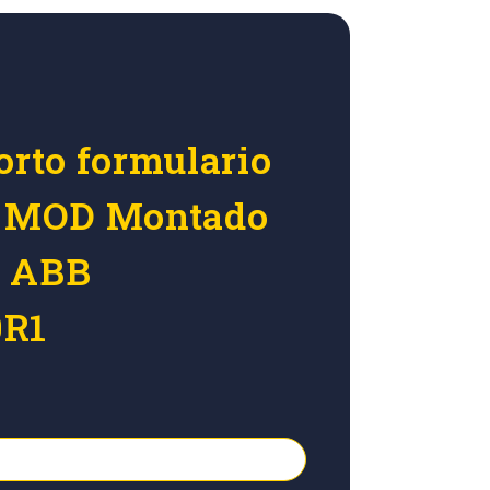
orto formulario
ar MOD Montado
o ABB
0R1