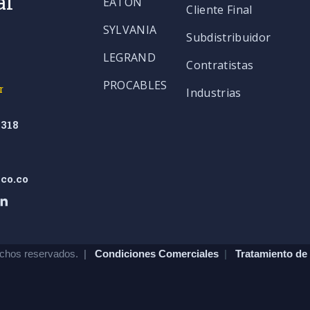
al
EATON
Cliente Final
SYLVANIA
Subdistribuidor
LEGRAND
Contratistas
PROCABLES
r
Industrias
318
co.co
chos reservados. |
Condiciones Comerciales
|
Tratamiento de 