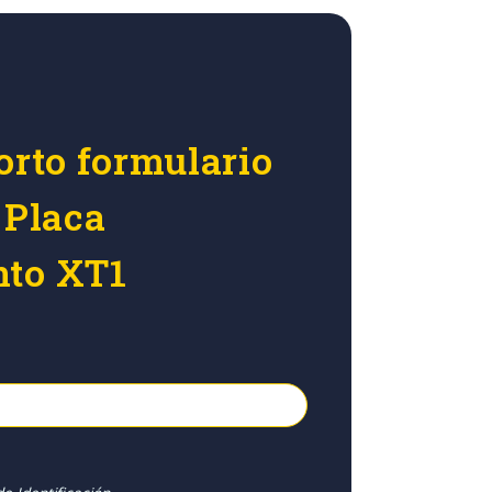
orto formulario
 Placa
nto XT1