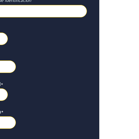
e Identificación
l
*
a
*