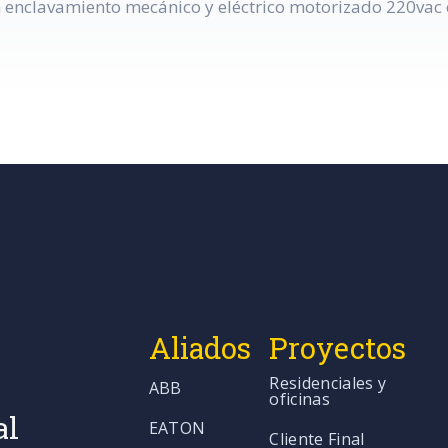
n enclavamiento mecánico y eléctrico motorizado 220vac c
Aliados
Proyectos
Residenciales y
ABB
oficinas
al
EATON
Cliente Final