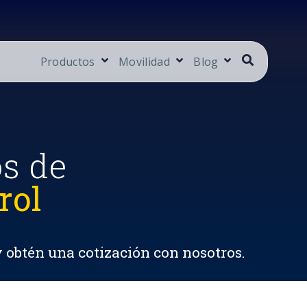
Productos
Movilidad
Blog
os de
rol
y obtén una cotización con nosotros.