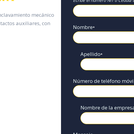
Ecribe el numero NIT o Cédula d
enclavamiento mecánico
tactos auxiliares, con
Nombre
*
Apellido
*
Número de teléfono móvi
Nombre de la empres