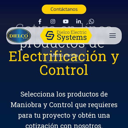
Contáctanos
Cotiza en línea
productos de
Electrificación y
Menú vitrina
Control
Selecciona los productos de
Maniobra y Control que requieres
para tu proyecto y obtén una
Buscar
cotización con nosotros.