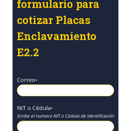
formulario para
cotizar Placas
Enclavamiento
E2.2
Correo
*
NIT o Cédula
*
Ecribe el numero NIT o Cédula de Identificación