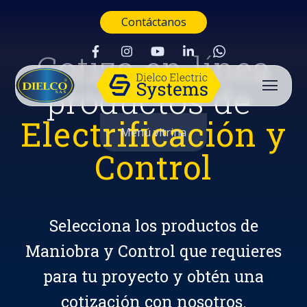
Contáctanos
Cotiza en línea
productos de
Electrificación y
Menú vitrina
Control
Selecciona los productos de
Maniobra y Control que requieres
para tu proyecto y obtén una
Buscar
cotización con nosotros.