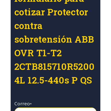
cotizar Protector
contra
sobretensión ABB
OVR T1-T2
2CTB815710R5200
4L 12.5-440s P QS
Correo
*