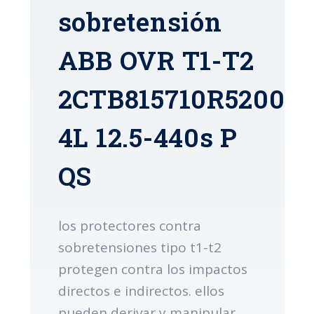
sobretensión
ABB OVR T1-T2
2CTB815710R5200
4L 12.5-440s P
QS
los protectores contra
sobretensiones tipo t1-t2
protegen contra los impactos
directos e indirectos. ellos
pueden derivar y manipular