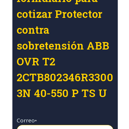
cotizar Protector
contra
sobretensión ABB
OVR T2
2CTB802346R3300
3N 40-550 P TS U
Correo
*