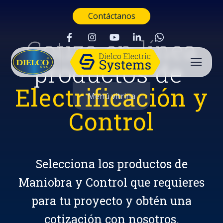
Contáctanos
Cotiza en línea
productos de
Electrificación y
Menú vitrina
Control
Selecciona los productos de
Maniobra y Control que requieres
para tu proyecto y obtén una
Buscar
cotización con nosotros.