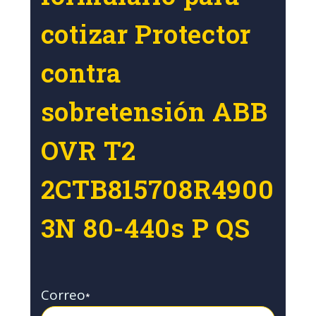
cotizar Protector
contra
sobretensión ABB
OVR T2
2CTB815708R4900
3N 80-440s P QS
Correo
*