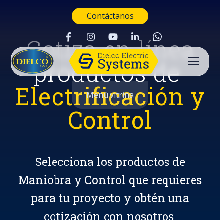
Contáctanos
Cotiza en línea
productos de
Electrificación y
Menú vitrina
Control
Selecciona los productos de
Maniobra y Control que requieres
para tu proyecto y obtén una
Buscar
cotización con nosotros.