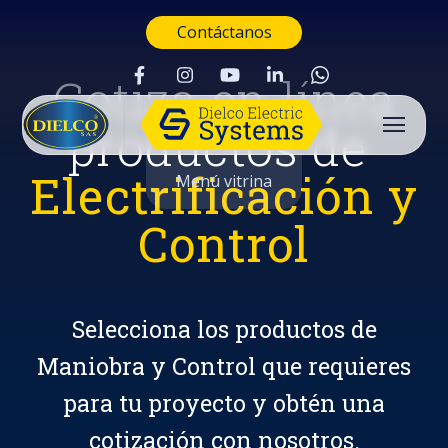
Contáctanos
Cotiza en línea
productos de
Electrificación y
Menú vitrina
Control
Selecciona los productos de
Maniobra y Control que requieres
para tu proyecto y obtén una
Buscar
cotización con nosotros.