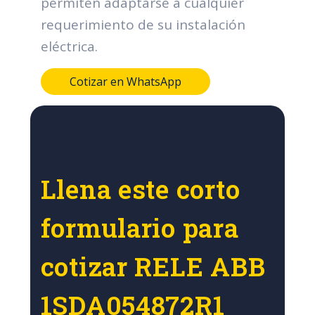
permiten adaptarse a cualquier
requerimiento de su instalación
eléctrica.
Cotizar en WhatsApp
Llena este corto
formulario para
cotizar RELE ABB
1SDA054872R1