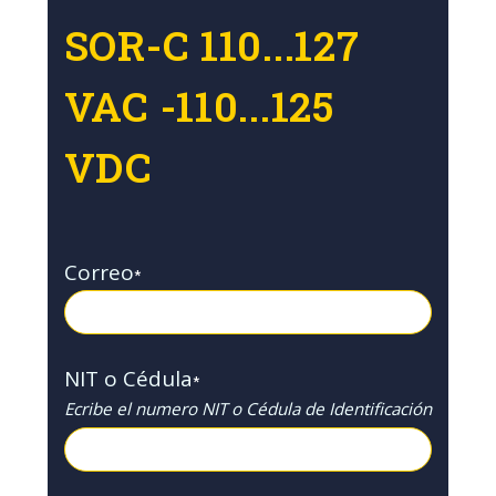
SOR-C 110...127
VAC -110...125
VDC
Correo
*
NIT o Cédula
*
Ecribe el numero NIT o Cédula de Identificación