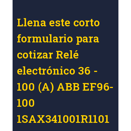
Llena este corto
formulario para
cotizar Relé
electrónico 36 -
100 (A) ABB EF96-
100
1SAX341001R1101