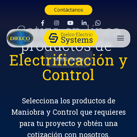
Contáctanos
Cotiza en línea
productos de
Electrificación y
Menú vitrina
Control
Selecciona los productos de
Maniobra y Control que requieres
para tu proyecto y obtén una
Buscar
cotización con nosotros.