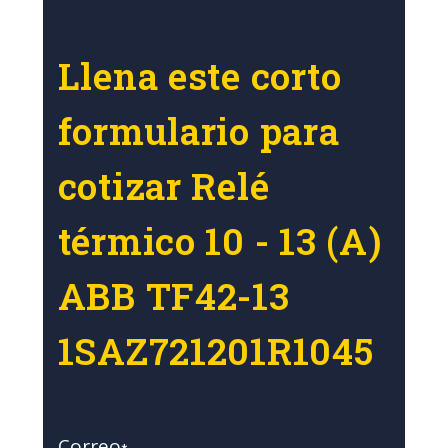
Llena este corto
formulario para
cotizar Relé
térmico 10 - 13 (A)
ABB TF42-13
1SAZ721201R1045
Correo