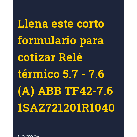
Llena este corto
formulario para
cotizar Relé
térmico 5.7 - 7.6
(A) ABB TF42-7.6
1SAZ721201R1040
Correo