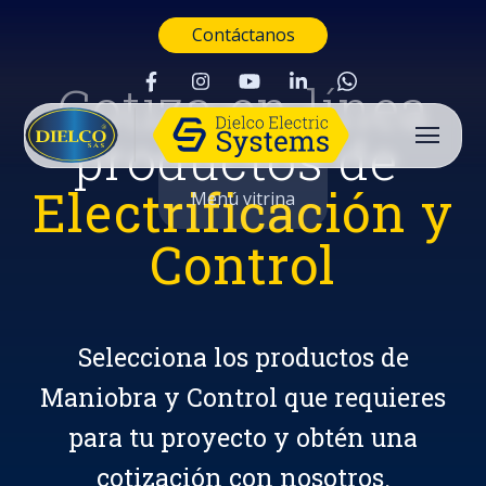
Contáctanos
Cotiza en línea
productos de
Electrificación y
Menú vitrina
Control
Selecciona los productos de
Maniobra y Control que requieres
para tu proyecto y obtén una
Buscar
cotización con nosotros.