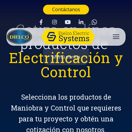
Contáctanos
Cotiza en línea
productos de
Electrificación y
Menú vitrina
Control
Selecciona los productos de
Maniobra y Control que requieres
para tu proyecto y obtén una
Buscar
cotización con nosotros.