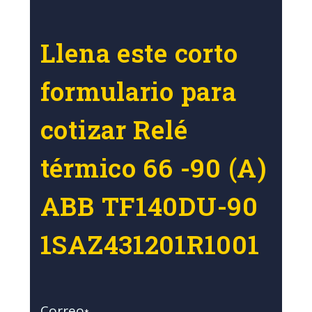
Llena este corto
formulario para
cotizar Relé
térmico 66 -90 (A)
ABB TF140DU-90
1SAZ431201R1001
Correo