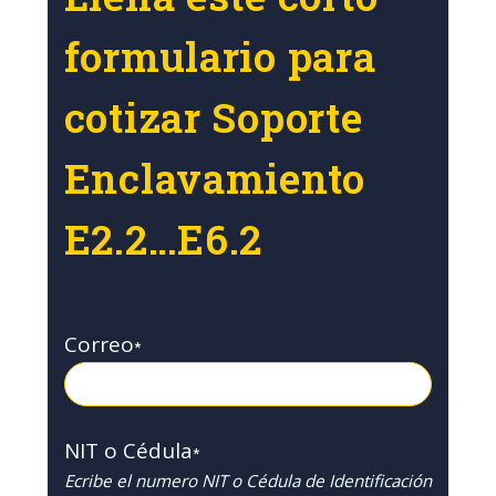
formulario para
cotizar Soporte
Enclavamiento
E2.2…E6.2
Correo
*
NIT o Cédula
*
Ecribe el numero NIT o Cédula de Identificación