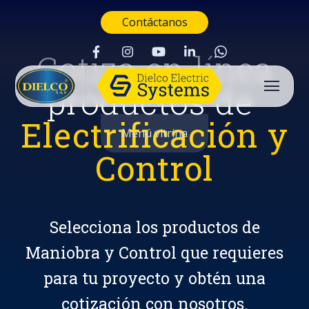
Contáctanos
Cotiza en línea
productos de
Electrificación y
Menú vitrina
Control
Selecciona los productos de
Maniobra y Control que requieres
para tu proyecto y obtén una
Buscar
cotización con nosotros.