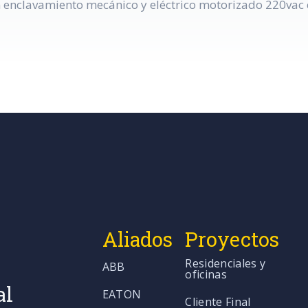
n enclavamiento mecánico y eléctrico motorizado 220vac c
Aliados
Proyectos
Residenciales y
ABB
oficinas
al
EATON
Cliente Final