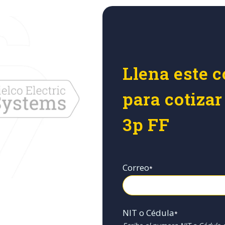
Llena este c
para cotiza
3p FF
Correo
*
NIT o Cédula
*