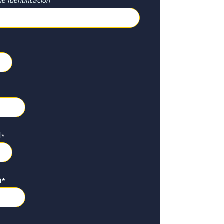
e Identificación
l
*
a
*