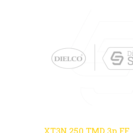
XT3N 250 TMD 3p FF