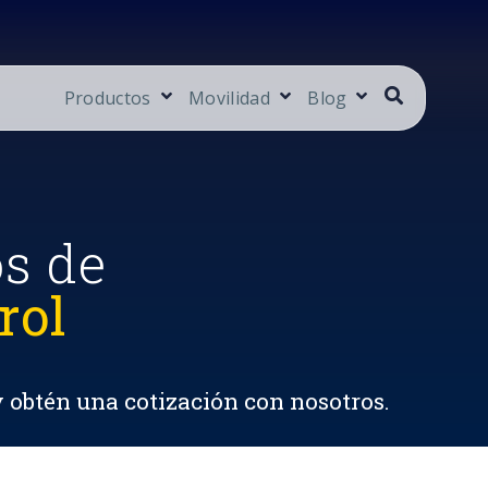
Productos
Movilidad
Blog
os de
rol
y obtén una cotización con nosotros.