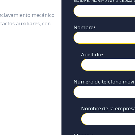
Ecribe el numero NIT o Cédula d
enclavamiento mecánico
tactos auxiliares, con
Nombre
*
Apellido
*
Número de teléfono móvi
Nombre de la empres