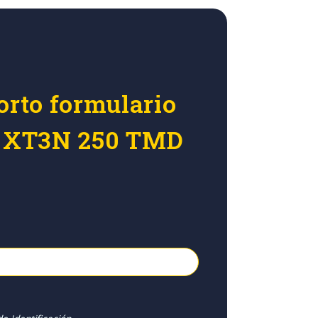
orto formulario
r XT3N 250 TMD