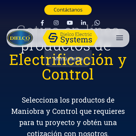
Contáctanos
Cotiza en línea
productos de
Electrificación y
Menú vitrina
Control
Selecciona los productos de
Maniobra y Control que requieres
para tu proyecto y obtén una
Buscar
cotización con nosotros.