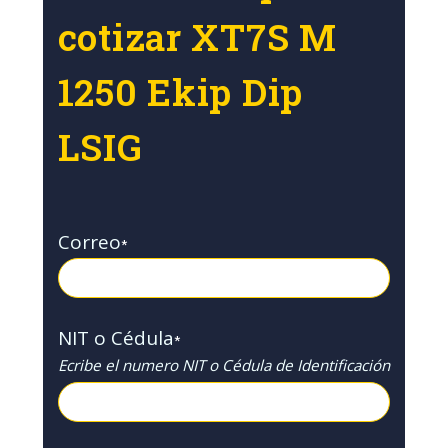
cotizar XT7S M
1250 Ekip Dip
LSIG
Correo
*
NIT o Cédula
*
Ecribe el numero NIT o Cédula de Identificación