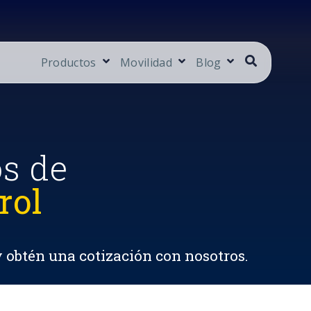
Productos
Movilidad
Blog
os de
rol
y obtén una cotización con nosotros.