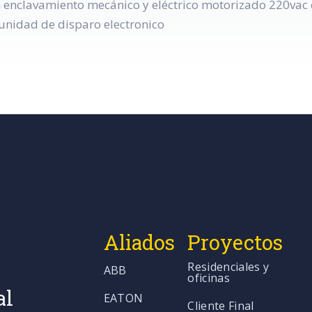
n enclavamiento mecánico y eléctrico motorizado 220vac c
nidad de disparo electronico
Aliados
Proyectos
Residenciales y
ABB
oficinas
al
EATON
Cliente Final