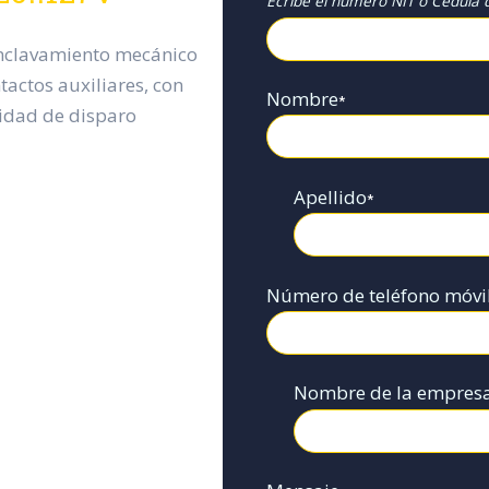
Ecribe el numero NIT o Cédula d
enclavamiento mecánico
tactos auxiliares, con
Nombre
*
idad de disparo
Apellido
*
Número de teléfono móvi
Nombre de la empres