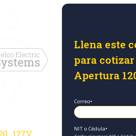
Llena este c
para cotiza
Apertura 12
Correo
*
NIT o Cédula
*
20..127V