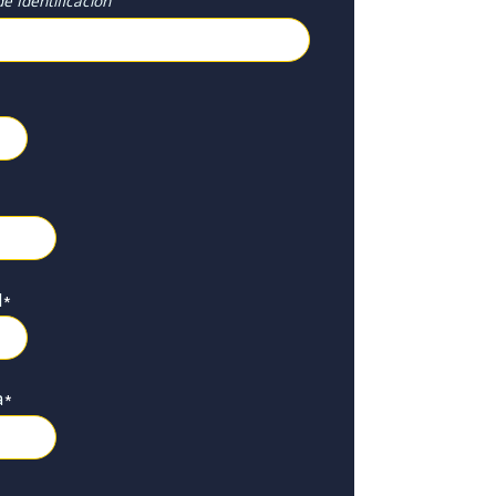
e Identificación
l
*
a
*