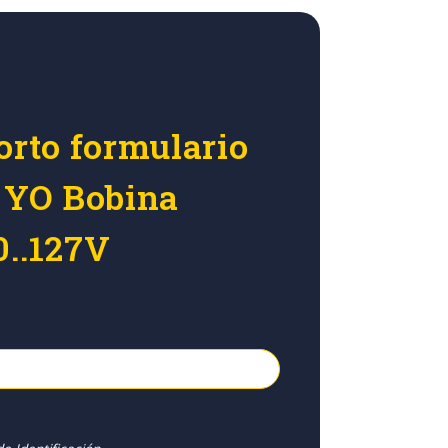
orto formulario
r YO Bobina
0..127V