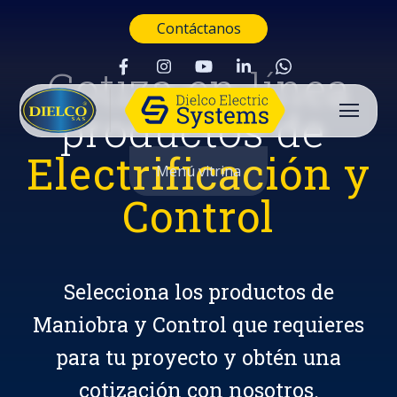
Contáctanos
Cotiza en línea
productos de
Electrificación y
Menú vitrina
Control
Selecciona los productos de
Maniobra y Control que requieres
para tu proyecto y obtén una
Buscar
cotización con nosotros.