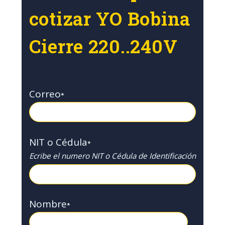
cotizar YO Bobina
Cierre 220..240V
Correo
*
NIT o Cédula
*
Ecribe el numero NIT o Cédula de Identificación
Nombre
*