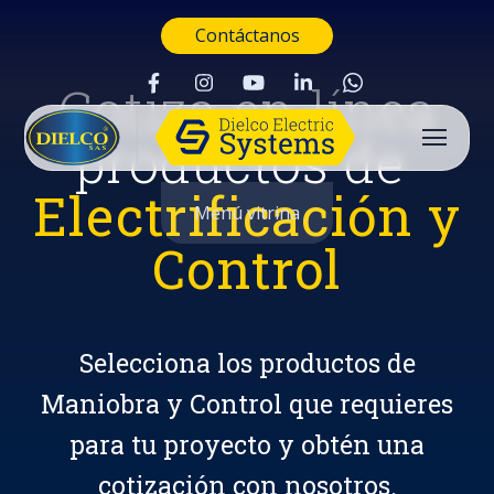
Contáctanos
Cotiza en línea
productos de
Electrificación y
Menú vitrina
Control
Selecciona los productos de
Maniobra y Control que requieres
para tu proyecto y obtén una
Buscar
cotización con nosotros.