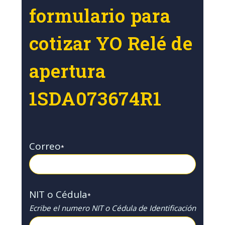
formulario para
cotizar YO Relé de
apertura
1SDA073674R1
Correo
*
NIT o Cédula
*
Ecribe el numero NIT o Cédula de Identificación