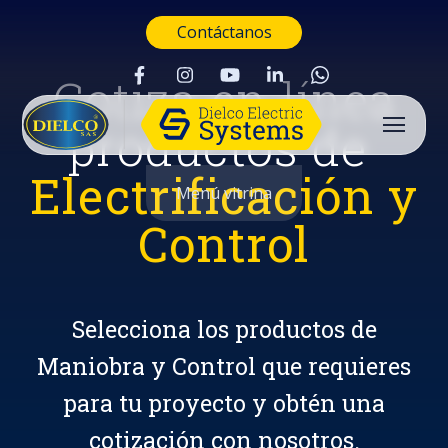
Contáctanos
Cotiza en línea
productos de
Electrificación y
Menú vitrina
Control
Selecciona los productos de
Maniobra y Control que requieres
para tu proyecto y obtén una
Buscar
cotización con nosotros.