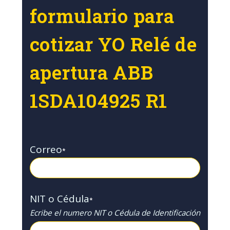
formulario para
cotizar YO Relé de
apertura ABB
1SDA104925 R1
Correo
*
NIT o Cédula
*
Ecribe el numero NIT o Cédula de Identificación