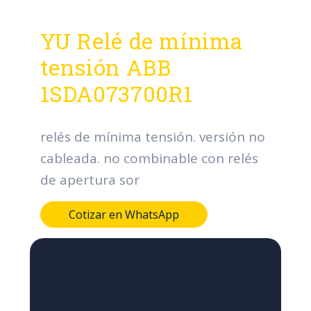
YU Relé de mínima
tensión ABB
1SDA073700R1
relés de mínima tensión. versión no
cableada. no combinable con relés
de apertura sor
Cotizar en WhatsApp