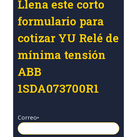
Llena este corto
formulario para
cotizar YU Relé de
mínima tensión
ABB
1SDA073700R1
Correo
*