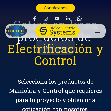
Contáctanos
Cotiza en línea
productos de
Electrificación y
Menú vitrina
Control
Selecciona los productos de
Maniobra y Control que requieres
para tu proyecto y obtén una
Buscar
cotización con nosotros.