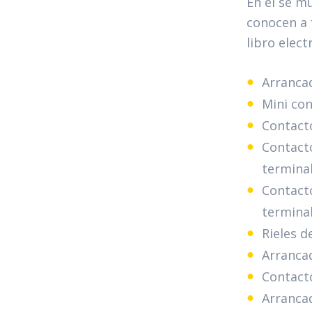
En el se mu
conocen a 
libro elect
Arranca
Mini con
Contacto
Contacto
terminal
Contacto
terminal
Rieles d
Arranca
Contacto
Arrancad