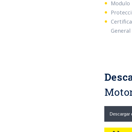
Modulo r
Protecci
Certific
General 
Desca
Motor
Descargar e