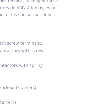
nes técnicas, y en general se
tores de ABB. Además, es un
ón, estas son sus secciones:
ith screw terminals).
contactors with screw
ontactors with spring
nclosed starters).
arters).