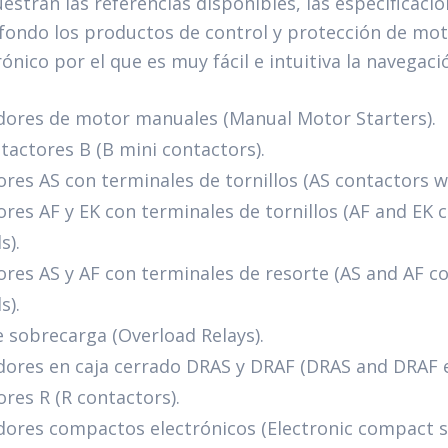
estran las referencias disponibles, las especificacio
fondo los productos de control y protección de mo
rónico por el que es muy fácil e intuitiva la navegaci
dores de motor manuales (Manual Motor Starters).
tactores B (B mini contactors).
res AS con terminales de tornillos (AS contactors w
res AF y EK con terminales de tornillos (AF and EK 
s).
res AS y AF con terminales de resorte (AS and AF c
s).
e sobrecarga (Overload Relays).
dores en caja cerrado DRAS y DRAF (DRAS and DRAF e
res R (R contactors).
ores compactos electrónicos (Electronic compact st