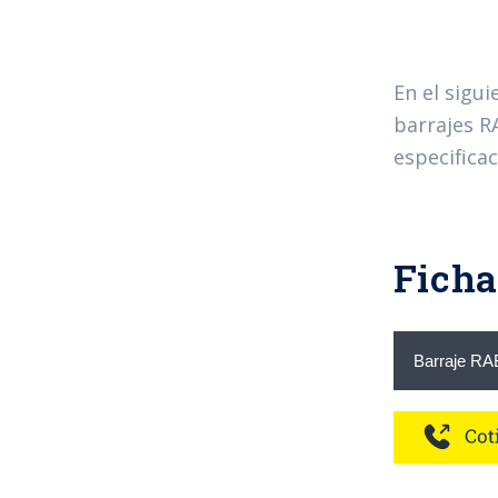
En el sigu
barrajes R
especificac
Ficha
Barraje RA