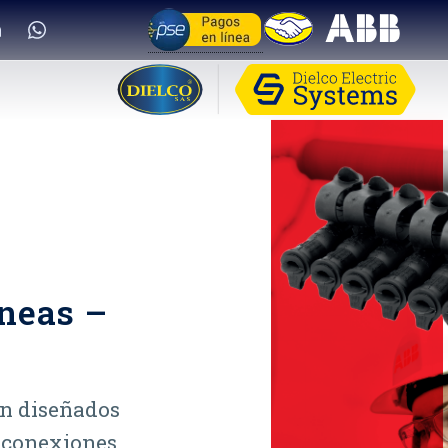
áneas –
án diseñados
o conexiones