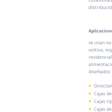
conexiones
distribuci
Aplicacion
se usan no
voltios, e
residencia
alimentaci
diseñados 
Directa
Cajas d
Cajas ti
Cajas de