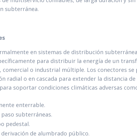
 de multiservicio confiables, de larga duración y sin
ón subterránea.
es
rmalmente en sistemas de distribución subterránea
specíficamente para distribuir la energía de un trans
l, comercial o industrial múltiple. Los conectores s
ón radial o en cascada para extender la distancia de
para soportar condiciones climáticas adversas com
mente enterrable.
e paso subterráneas.
po pedestal.
 derivación de alumbrado público.