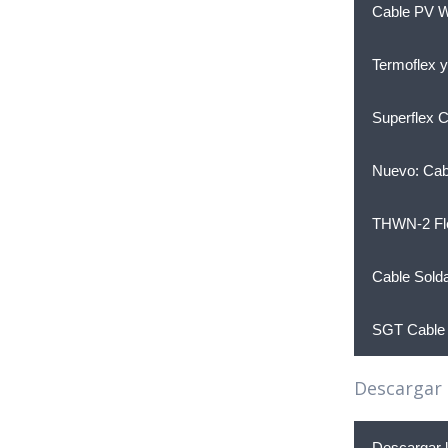
Cable PV W
Termoflex y
Superflex 
Nuevo: Cab
THWN-2 Flex
Cable Sold
SGT Cable 
Descargar 
Descargar l