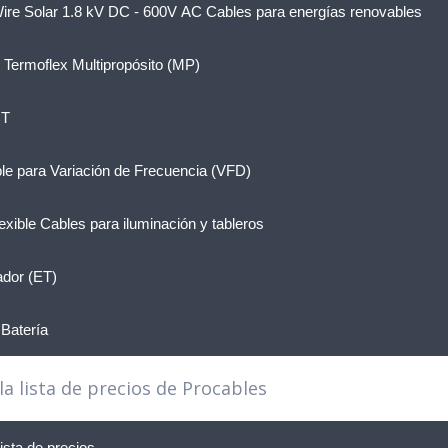
ire Solar 1.8 kV DC - 600V AC Cables para energías renovables
 Termoflex Multipropósito (MP)
CT
le para Variación de Frecuencia (VFD)
ible Cables para iluminación y tableros
ador (ET)
Batería
la lista de precios de Procables
ista de precios