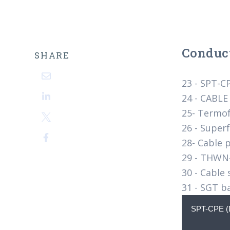
Conduct
SHARE
23 - SPT-C
24 - CABLE
25- Termof
26 - Superf
28- Cable 
29 - THWN-
30 - Cable 
31 - SGT b
SPT-CPE 