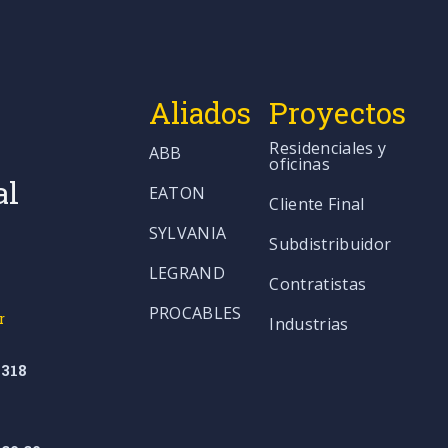
Aliados
Proyectos
Residenciales y
ABB
oficinas
al
EATON
Cliente Final
SYLVANIA
Subdistribuidor
LEGRAND
Contratistas
PROCABLES
r
Industrias
318
co.co